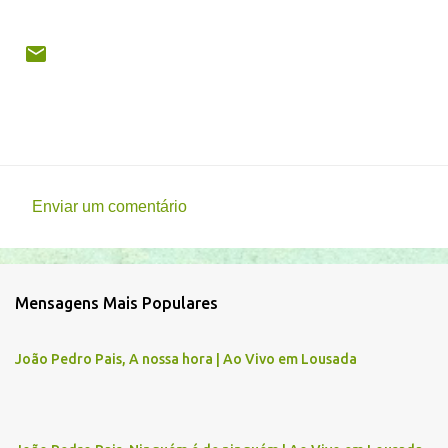
Enviar um comentário
C
o
m
Mensagens Mais Populares
e
n
João Pedro Pais, A nossa hora | Ao Vivo em Lousada
t
á
r