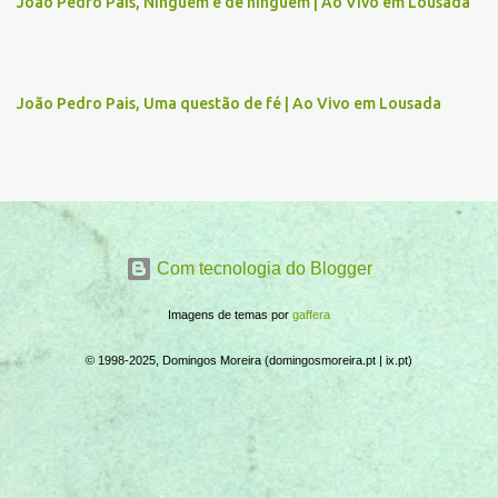
João Pedro Pais, Ninguém é de ninguém | Ao Vivo em Lousada
i
o
s
João Pedro Pais, Uma questão de fé | Ao Vivo em Lousada
Com tecnologia do Blogger
Imagens de temas por
gaffera
© 1998-2025, Domingos Moreira (domingosmoreira.pt | ix.pt)