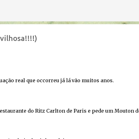
Avançar para o conteúdo principal
ilhosa!!!!)
uação real que occorreu já lá
vão muitos anos.
taurante do Ritz Carlton de Paris e pede um Mouton d