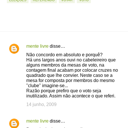
ELEIÇÕES
REFERENDO
VOTAR
VOTO
mente livre
disse…
C
Não concordo em absoluto e porquê?
o
Há uns largos anos ouvi no cabeleireiro que
alguns membros da mesas de voto, na
m
contagem final acabam por colocar cruzes no
e
quadrado que lhe convier. Neste caso se a
mesa for composta por membros do mesmo
n
"clube" imagine-se...
t
Razão porque prefiro que o voto seja
inutilizado. Assim não acontece o que referi.
á
14 junho, 2009
r
i
mente livre
disse…
o