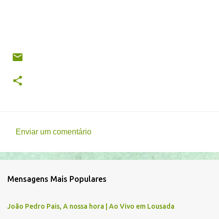
Enviar um comentário
C
o
m
Mensagens Mais Populares
e
n
João Pedro Pais, A nossa hora | Ao Vivo em Lousada
t