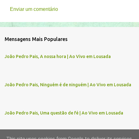
Enviar um comentário
C
o
m
Mensagens Mais Populares
e
n
João Pedro Pais, A nossa hora | Ao Vivo em Lousada
t
á
r
João Pedro Pais, Ninguém é de ninguém | Ao Vivo em Lousada
i
o
s
João Pedro Pais, Uma questão de fé | Ao Vivo em Lousada
This site uses cookies from Google to deliver its services