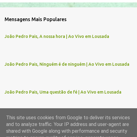
o
m
Mensagens Mais Populares
e
n
João Pedro Pais, A nossa hora | Ao Vivo em Lousada
t
á
r
João Pedro Pais, Ninguém é de ninguém | Ao Vivo em Lousada
i
o
s
João Pedro Pais, Uma questão de fé | Ao Vivo em Lousada
This site uses cookies from Google to deliver its services
and to analyze traffic. Your IP address and user-agent are
Com tecnologia do Blogger
shared with Google along with performance and security