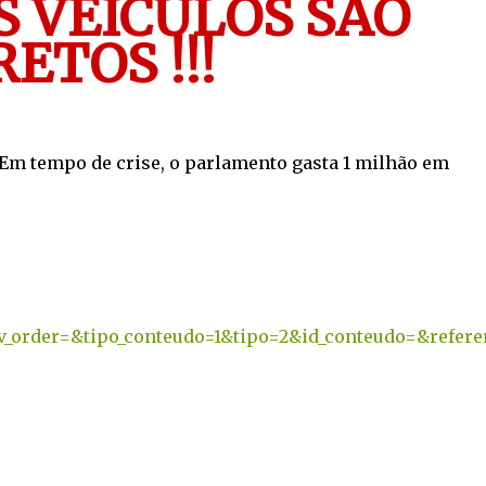
S VEÍCULOS SÃO
RETOS !!!
Em tempo de crise, o parlamento gasta 1 milhão em
v_order=&tipo_conteudo=1&tipo=2&id_conteudo=&refere