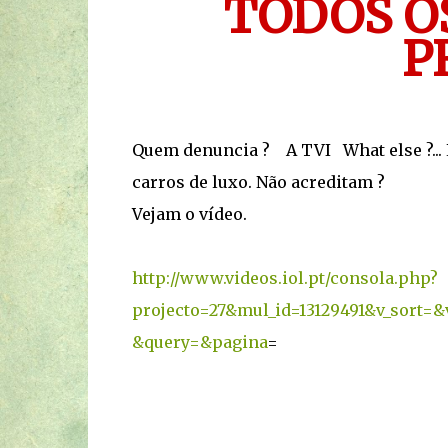
TODOS O
P
Quem denuncia ? A TVI What else ?...
carros de luxo. Não acreditam ?
Vejam o vídeo.
http://www.videos.iol.pt/consola.php?
projecto=27&mul_id=13129491&v_sort=&
&query=&pagina
=