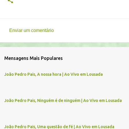
Enviar um comentário
C
o
m
Mensagens Mais Populares
e
n
João Pedro Pais, A nossa hora | Ao Vivo em Lousada
t
á
r
João Pedro Pais, Ninguém é de ninguém | Ao Vivo em Lousada
i
o
s
João Pedro Pais, Uma questão de fé | Ao Vivo em Lousada