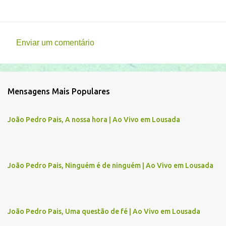
Enviar um comentário
C
o
m
Mensagens Mais Populares
e
n
João Pedro Pais, A nossa hora | Ao Vivo em Lousada
t
á
r
João Pedro Pais, Ninguém é de ninguém | Ao Vivo em Lousada
i
o
s
João Pedro Pais, Uma questão de fé | Ao Vivo em Lousada