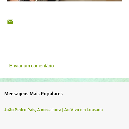
Enviar um comentário
C
o
m
Mensagens Mais Populares
e
n
João Pedro Pais, A nossa hora | Ao Vivo em Lousada
t
á