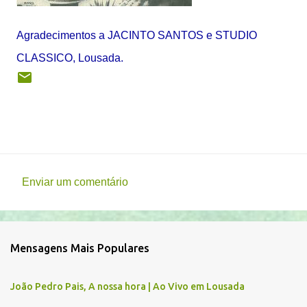
Agradecimentos a JACINTO SANTOS e STUDIO
CLASSICO, Lousada.
Enviar um comentário
C
o
m
Mensagens Mais Populares
e
n
João Pedro Pais, A nossa hora | Ao Vivo em Lousada
t