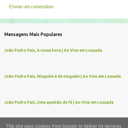
Enviar um comentário
C
o
m
Mensagens Mais Populares
e
n
João Pedro Pais, A nossa hora | Ao Vivo em Lousada
t
á
r
João Pedro Pais, Ninguém é de ninguém | Ao Vivo em Lousada
i
o
s
João Pedro Pais, Uma questão de fé | Ao Vivo em Lousada
This site uses cookies from Google to deliver its services