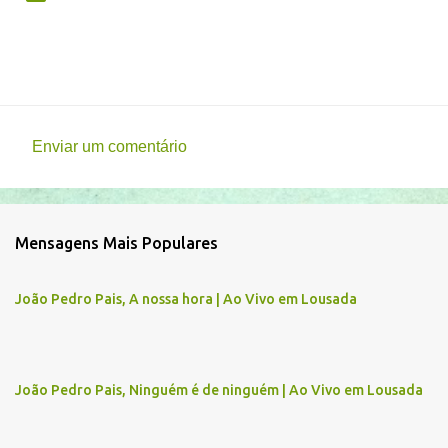
Enviar um comentário
C
o
m
Mensagens Mais Populares
e
n
João Pedro Pais, A nossa hora | Ao Vivo em Lousada
t
á
r
João Pedro Pais, Ninguém é de ninguém | Ao Vivo em Lousada
i
o