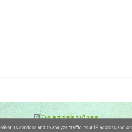
Com tecnologia do Blogger
liver its services and to analyze traffic. Your IP address and us
Imagens de temas por
gaffera