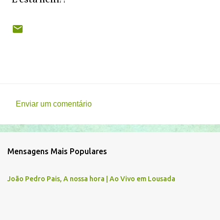
Enviar um comentário
C
o
m
Mensagens Mais Populares
e
n
João Pedro Pais, A nossa hora | Ao Vivo em Lousada
t
á
r