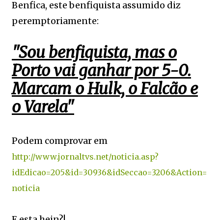
Benfica, este benfiquista assumido diz
peremptoriamente:
"
Sou benfiquista, mas o
Porto vai ganhar por 5-0.
Marcam o Hulk, o Falcão e
o Varela"
Podem comprovar em
http://www.jornaltvs.net/noticia.asp?
idEdicao=205&id=30936&idSeccao=3206&Action=
noticia
E esta hein?!