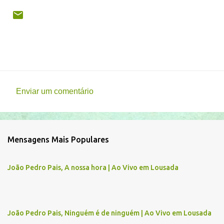
Enviar um comentário
C
o
m
Mensagens Mais Populares
e
n
João Pedro Pais, A nossa hora | Ao Vivo em Lousada
t
á
r
João Pedro Pais, Ninguém é de ninguém | Ao Vivo em Lousada
i