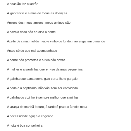
A ocasião faz o ladrão
A ignorância é a mãe de todas as doenças
Amigos dos meus amigos, meus amigos são
A cavalo dado não se olha a dente
Azeite de cima, mel do meio e vinho do fundo, não enganam o mundo
Antes só do que mal acompanhado
A pobre não prometas e a rico não devas.
A mulher e a sardinha, querem-se da mais pequenina
A galinha que canta como galo corta-lhe o gargalo
A boda e a baptizado, não vás sem ser convidado
A galinha do vizinho é sempre melhor que a minha
A laranja de manhã é ouro, à tarde é prata e à noite mata
A necessidade aguça o engenho
A noite é boa conselheira