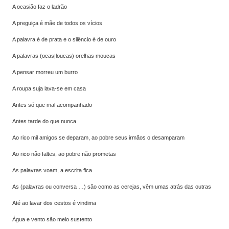
A ocasião faz o ladrão
A preguiça é mãe de todos os vícios
A palavra é de prata e o silêncio é de ouro
A palavras (ocas|loucas) orelhas moucas
A pensar morreu um burro
A roupa suja lava-se em casa
Antes só que mal acompanhado
Antes tarde do que nunca
Ao rico mil amigos se deparam, ao pobre seus irmãos o desamparam
Ao rico não faltes, ao pobre não prometas
As palavras voam, a escrita fica
As (palavras ou conversa …) são como as cerejas, vêm umas atrás das outras
Até ao lavar dos cestos é vindima
Água e vento são meio sustento