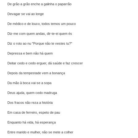
De grão a grão enche a galinha o paparrão
Devagar se vai ao longe
De médico e de louco, todos temos um pouco
Diz-me com quem andas, dir-te-ei quem és
Diz o roto ao nu "Porque não te vestes tu?"
Depressa e bem não há quem
Deitar cedo e cedo erguer, dá saúde e faz crescer
Depois da tempestade vem a bonança
Da mão à boca vai-se a sopa
Deus ajuda, quem cedo madruga
Dos fracos não reza a história
Em casa de ferreiro, espeto de pau
Enquanto há vida, há esperança
Entre marido e mulher, não se mete a colher