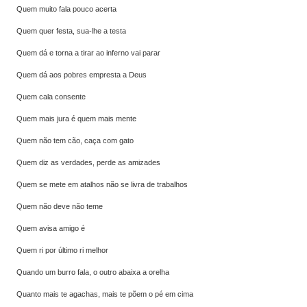
Quem muito fala pouco acerta
Quem quer festa, sua-lhe a testa
Quem dá e torna a tirar ao inferno vai parar
Quem dá aos pobres empresta a Deus
Quem cala consente
Quem mais jura é quem mais mente
Quem não tem cão, caça com gato
Quem diz as verdades, perde as amizades
Quem se mete em atalhos não se livra de trabalhos
Quem não deve não teme
Quem avisa amigo é
Quem ri por último ri melhor
Quando um burro fala, o outro abaixa a orelha
Quanto mais te agachas, mais te põem o pé em cima