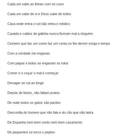
Cada um sabe as linhas com se cose
Cada um sabe de si e Deus sabe de todos
Casa onde entra o sol não entra o médico
Cautela e caldos de galinha nunca fizeram mal a ninguém
Cesteiro que faz um cesto faz um cento,se lhe derem verga e tempo
Com a verdade me enganas
Com papas e bolos se enganam os tolos
Comer e o coçar o mal é começar
Devagar se vai ao longe
Depois de fartos, não faltam pratos
De noite todos os gatos são pardos
Desconfia do homem que não fala e do cão que não ladra
De Espanha nem bom vento nem bom casamento
De pequenino se torce o pepino