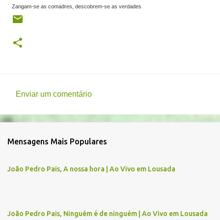
Zangam-se as comadres, descobrem-se as verdades
Enviar um comentário
C
o
m
Mensagens Mais Populares
e
n
João Pedro Pais, A nossa hora | Ao Vivo em Lousada
t
á
r
João Pedro Pais, Ninguém é de ninguém | Ao Vivo em Lousada
i