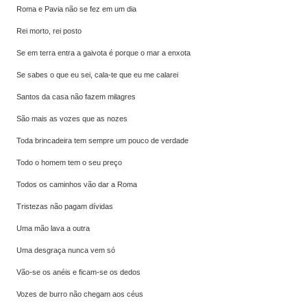
Roma e Pavia não se fez em um dia
Rei morto, rei posto
Se em terra entra a gaivota é porque o mar a enxota
Se sabes o que eu sei, cala-te que eu me calarei
Santos da casa não fazem milagres
São mais as vozes que as nozes
Toda brincadeira tem sempre um pouco de verdade
Todo o homem tem o seu preço
Todos os caminhos vão dar a Roma
Tristezas não pagam dívidas
Uma mão lava a outra
Uma desgraça nunca vem só
Vão-se os anéis e ficam-se os dedos
Vozes de burro não chegam aos céus