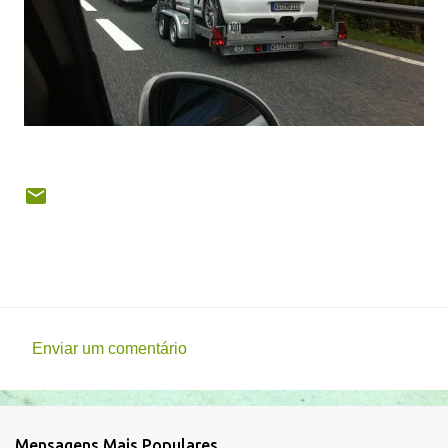
Enviar um comentário
C
o
m
Mensagens Mais Populares