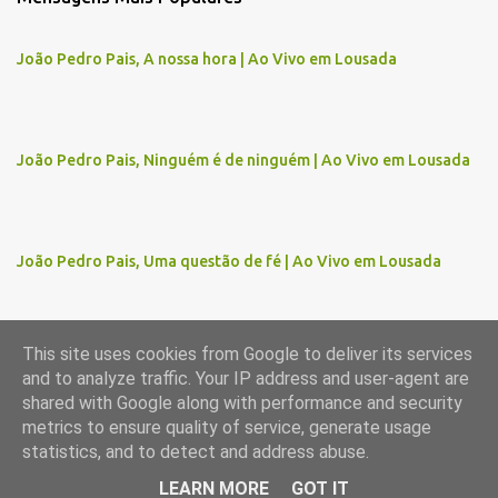
e
n
João Pedro Pais, A nossa hora | Ao Vivo em Lousada
t
á
r
João Pedro Pais, Ninguém é de ninguém | Ao Vivo em Lousada
i
o
s
João Pedro Pais, Uma questão de fé | Ao Vivo em Lousada
This site uses cookies from Google to deliver its services
and to analyze traffic. Your IP address and user-agent are
Com tecnologia do Blogger
shared with Google along with performance and security
metrics to ensure quality of service, generate usage
Imagens de temas por
gaffera
statistics, and to detect and address abuse.
© 1998-2025, Domingos Moreira (domingosmoreira.pt | ix.pt)
LEARN MORE
GOT IT