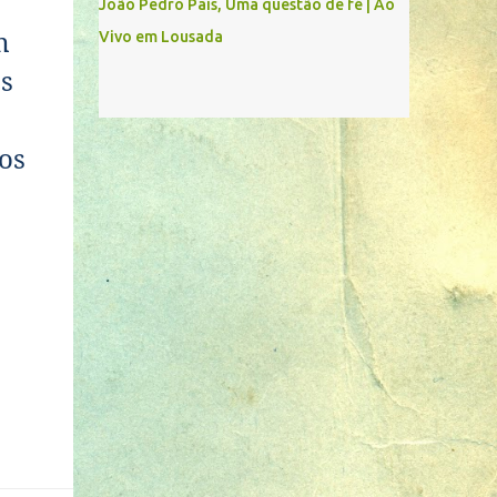
João Pedro Pais, Uma questão de fé | Ao
m
Vivo em Lousada
s
os