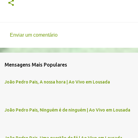
Enviar um comentário
C
o
m
Mensagens Mais Populares
e
n
João Pedro Pais, A nossa hora | Ao Vivo em Lousada
t
á
r
João Pedro Pais, Ninguém é de ninguém | Ao Vivo em Lousada
i
o
s