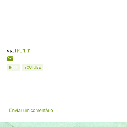
via
IFTTT
IFTTT
YOUTUBE
Enviar um comentário
C
o