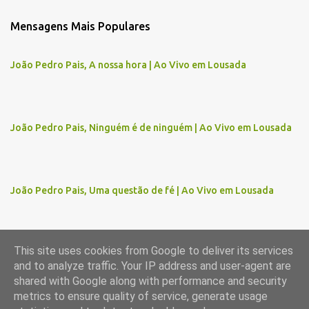
m
Mensagens Mais Populares
e
n
João Pedro Pais, A nossa hora | Ao Vivo em Lousada
t
á
r
João Pedro Pais, Ninguém é de ninguém | Ao Vivo em Lousada
i
o
s
João Pedro Pais, Uma questão de fé | Ao Vivo em Lousada
This site uses cookies from Google to deliver its services
and to analyze traffic. Your IP address and user-agent are
Com tecnologia do Blogger
shared with Google along with performance and security
metrics to ensure quality of service, generate usage
Imagens de temas por
gaffera