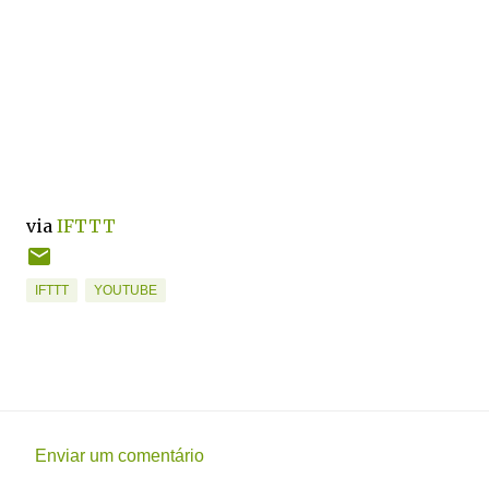
via
IFTTT
IFTTT
YOUTUBE
Enviar um comentário
C