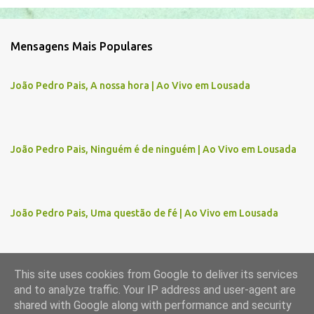
o
m
Mensagens Mais Populares
e
n
João Pedro Pais, A nossa hora | Ao Vivo em Lousada
t
á
r
João Pedro Pais, Ninguém é de ninguém | Ao Vivo em Lousada
i
o
s
João Pedro Pais, Uma questão de fé | Ao Vivo em Lousada
This site uses cookies from Google to deliver its services
and to analyze traffic. Your IP address and user-agent are
Com tecnologia do Blogger
shared with Google along with performance and security