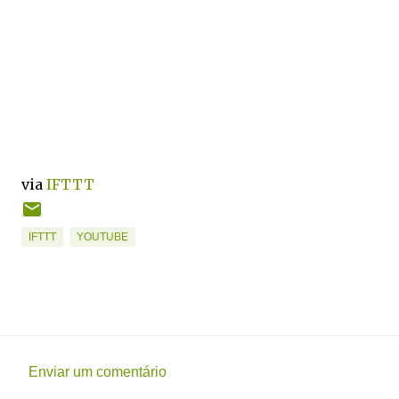
via
IFTTT
IFTTT
YOUTUBE
Enviar um comentário
C