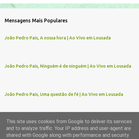
o
m
Mensagens Mais Populares
e
n
João Pedro Pais, A nossa hora | Ao Vivo em Lousada
t
á
r
João Pedro Pais, Ninguém é de ninguém | Ao Vivo em Lousada
i
o
s
João Pedro Pais, Uma questão de fé | Ao Vivo em Lousada
This site uses cookies from Google to deliver its services
and to analyze traffic. Your IP address and user-agent are
Com tecnologia do Blogger
shared with Google along with performance and security