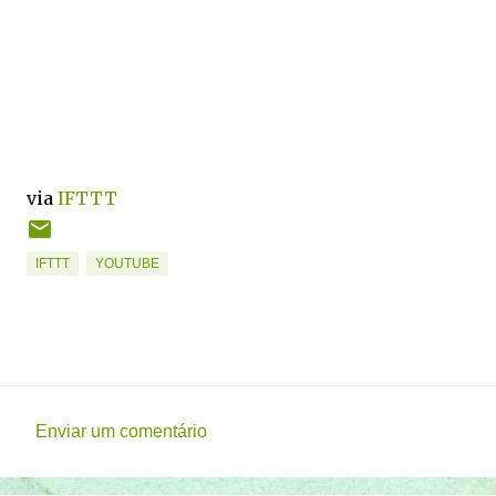
via
IFTTT
IFTTT
YOUTUBE
Enviar um comentário
C
o