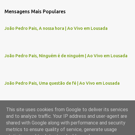
m
Mensagens Mais Populares
e
n
João Pedro Pais, A nossa hora | Ao Vivo em Lousada
t
á
r
João Pedro Pais, Ninguém é de ninguém | Ao Vivo em Lousada
i
o
s
João Pedro Pais, Uma questão de fé | Ao Vivo em Lousada
This site uses cookies from Google to deliver its services
and to analyze traffic. Your IP address and user-agent are
Com tecnologia do Blogger
shared with Google along with performance and security
metrics to ensure quality of service, generate usage
Imagens de temas por
gaffera