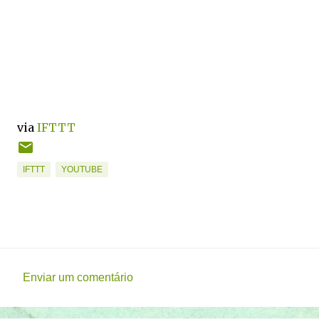
via
IFTTT
IFTTT
YOUTUBE
Enviar um comentário
C
o