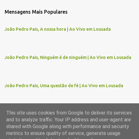
m
Mensagens Mais Populares
e
n
João Pedro Pais, A nossa hora | Ao Vivo em Lousada
t
á
r
João Pedro Pais, Ninguém é de ninguém | Ao Vivo em Lousada
i
o
s
João Pedro Pais, Uma questão de fé | Ao Vivo em Lousada
This site uses cookies from Google to deliver its services
and to analyze traffic. Your IP address and user-agent are
Com tecnologia do Blogger
shared with Google along with performance and security
metrics to ensure quality of service, generate usage
Imagens de temas por
gaffera