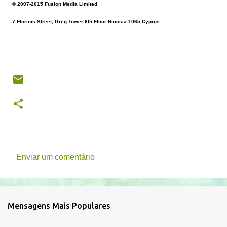
© 2007-2015 Fusion Media Limited
7 Florinis Street, Greg Tower 6th Floor Nicosia 1065 Cyprus
Enviar um comentário
C
o
m
Mensagens Mais Populares
e
n