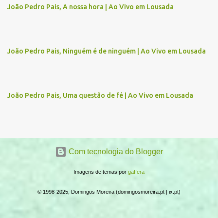
João Pedro Pais, A nossa hora | Ao Vivo em Lousada
t
á
r
João Pedro Pais, Ninguém é de ninguém | Ao Vivo em Lousada
i
o
s
João Pedro Pais, Uma questão de fé | Ao Vivo em Lousada
Com tecnologia do Blogger
Imagens de temas por
gaffera
© 1998-2025, Domingos Moreira (domingosmoreira.pt | ix.pt)