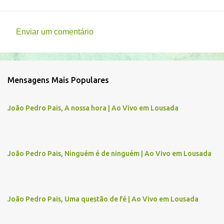
Enviar um comentário
C
o
m
Mensagens Mais Populares
e
n
João Pedro Pais, A nossa hora | Ao Vivo em Lousada
t
á
r
João Pedro Pais, Ninguém é de ninguém | Ao Vivo em Lousada
i
o
s
João Pedro Pais, Uma questão de fé | Ao Vivo em Lousada