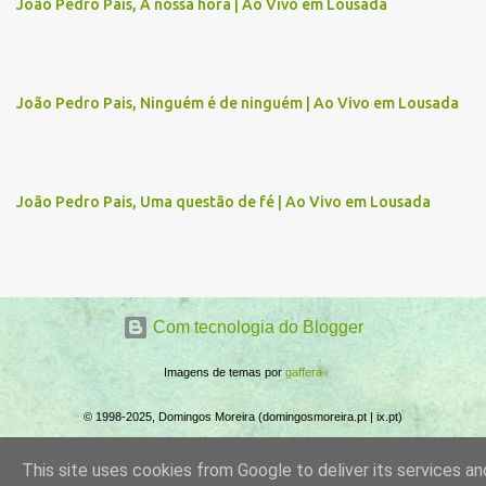
João Pedro Pais, A nossa hora | Ao Vivo em Lousada
t
á
r
João Pedro Pais, Ninguém é de ninguém | Ao Vivo em Lousada
i
o
s
João Pedro Pais, Uma questão de fé | Ao Vivo em Lousada
Com tecnologia do Blogger
Imagens de temas por
gaffera
© 1998-2025, Domingos Moreira (domingosmoreira.pt | ix.pt)
This site uses cookies from Google to deliver its services an