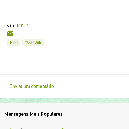
via
IFTTT
IFTTT
YOUTUBE
Enviar um comentário
C
o
m
Mensagens Mais Populares
e
n