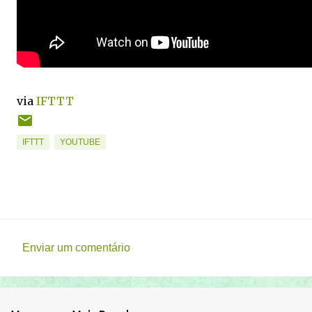
via
IFTTT
IFTTT
YOUTUBE
Enviar um comentário
C
o
m