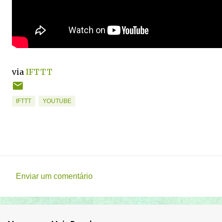
via
IFTTT
IFTTT
YOUTUBE
Enviar um comentário
C
o
m