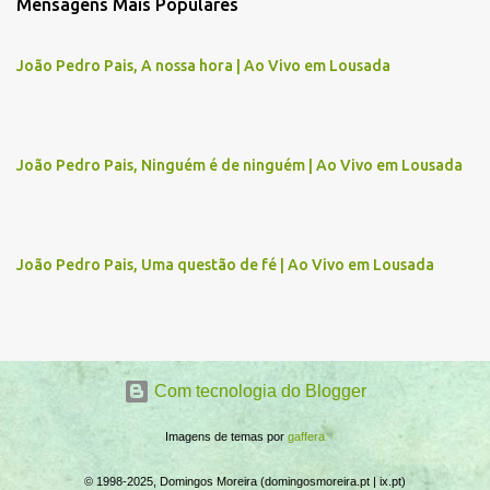
Mensagens Mais Populares
e
n
João Pedro Pais, A nossa hora | Ao Vivo em Lousada
t
á
r
João Pedro Pais, Ninguém é de ninguém | Ao Vivo em Lousada
i
o
s
João Pedro Pais, Uma questão de fé | Ao Vivo em Lousada
Com tecnologia do Blogger
Imagens de temas por
gaffera
© 1998-2025, Domingos Moreira (domingosmoreira.pt | ix.pt)