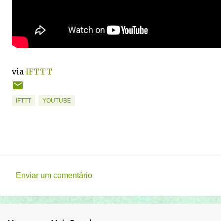
via
IFTTT
IFTTT
YOUTUBE
Enviar um comentário
C
o
m