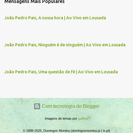
Mensagens Mais Populares
e
n
João Pedro Pais, A nossa hora | Ao Vivo em Lousada
t
á
r
João Pedro Pais, Ninguém é de ninguém | Ao Vivo em Lousada
i
o
s
João Pedro Pais, Uma questão de fé | Ao Vivo em Lousada
Com tecnologia do Blogger
Imagens de temas por
gaffera
© 1998-2025, Domingos Moreira (domingosmoreira.pt | ix.pt)