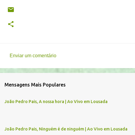
Enviar um comentário
C
o
m
Mensagens Mais Populares
e
n
João Pedro Pais, A nossa hora | Ao Vivo em Lousada
t
á
r
João Pedro Pais, Ninguém é de ninguém | Ao Vivo em Lousada
i