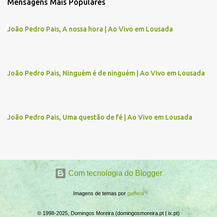
Mensagens Mais Populares
e
n
João Pedro Pais, A nossa hora | Ao Vivo em Lousada
t
á
r
João Pedro Pais, Ninguém é de ninguém | Ao Vivo em Lousada
i
o
s
João Pedro Pais, Uma questão de fé | Ao Vivo em Lousada
Com tecnologia do Blogger
Imagens de temas por
gaffera
© 1998-2025, Domingos Moreira (domingosmoreira.pt | ix.pt)