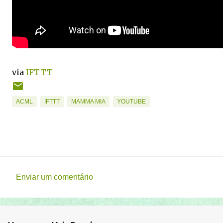
via
IFTTT
ACML
IFTTT
MAMMA MIA
YOUTUBE
Enviar um comentário
C
o
m