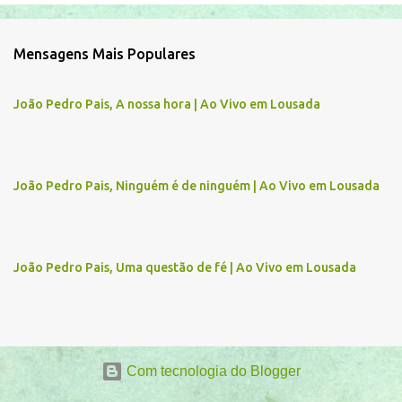
o
m
Mensagens Mais Populares
e
n
João Pedro Pais, A nossa hora | Ao Vivo em Lousada
t
á
r
João Pedro Pais, Ninguém é de ninguém | Ao Vivo em Lousada
i
o
s
João Pedro Pais, Uma questão de fé | Ao Vivo em Lousada
Com tecnologia do Blogger