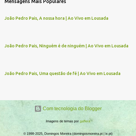
Mensagens Mais Populares
e
n
João Pedro Pais, A nossa hora | Ao Vivo em Lousada
t
á
r
João Pedro Pais, Ninguém é de ninguém | Ao Vivo em Lousada
i
o
s
João Pedro Pais, Uma questão de fé | Ao Vivo em Lousada
Com tecnologia do Blogger
Imagens de temas por
gaffera
© 1998-2025, Domingos Moreira (domingosmoreira.pt | ix.pt)