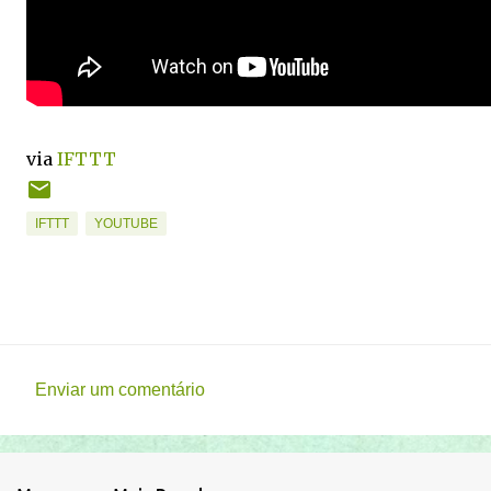
via
IFTTT
IFTTT
YOUTUBE
Enviar um comentário
C
o
m