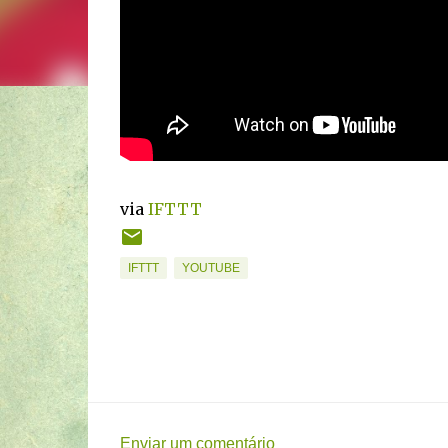
via
IFTTT
IFTTT
YOUTUBE
Enviar um comentário