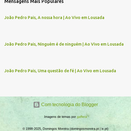
Mensagens Mais Populares
e
n
João Pedro Pais, A nossa hora | Ao Vivo em Lousada
t
á
r
João Pedro Pais, Ninguém é de ninguém | Ao Vivo em Lousada
i
o
s
João Pedro Pais, Uma questão de fé | Ao Vivo em Lousada
Com tecnologia do Blogger
Imagens de temas por
gaffera
© 1998-2025, Domingos Moreira (domingosmoreira.pt | ix.pt)