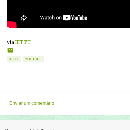
via
IFTTT
IFTTT
YOUTUBE
Enviar um comentário
C
o
m