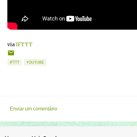
via
IFTTT
IFTTT
YOUTUBE
Enviar um comentário
C
o
m