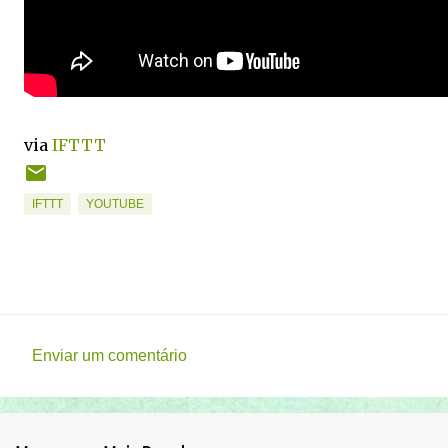
via
IFTTT
IFTTT
YOUTUBE
Enviar um comentário
C
o
m