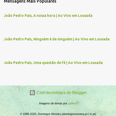
Mensagens Mais Populares
e
n
João Pedro Pais, A nossa hora | Ao Vivo em Lousada
t
á
r
João Pedro Pais, Ninguém é de ninguém | Ao Vivo em Lousada
i
o
s
João Pedro Pais, Uma questão de fé | Ao Vivo em Lousada
Com tecnologia do Blogger
Imagens de temas por
gaffera
© 1998-2025, Domingos Moreira (domingosmoreira.pt | ix.pt)