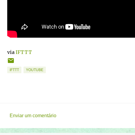
via
IFTTT
IFTTT
YOUTUBE
Enviar um comentário
C
o