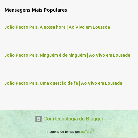
m
Mensagens Mais Populares
e
n
João Pedro Pais, A nossa hora | Ao Vivo em Lousada
t
á
r
João Pedro Pais, Ninguém é de ninguém | Ao Vivo em Lousada
i
o
s
João Pedro Pais, Uma questão de fé | Ao Vivo em Lousada
Com tecnologia do Blogger
Imagens de temas por
gaffera