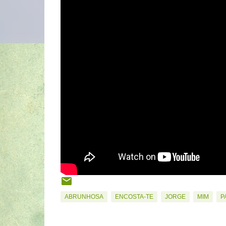
ABRUNHOSA
ENCOSTA-TE
JORGE
MIM
P