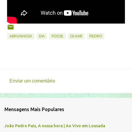
ABRUNHOSA
DIA
FOSSE
OLHAR
PEDRO
Enviar um comentário
C
o
m
Mensagens Mais Populares
e
n
João Pedro Pais, A nossa hora | Ao Vivo em Lousada
t