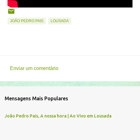
JOÃO PEDRO PAIS
LOUSADA
Enviar um comentário
C
o
m
Mensagens Mais Populares
e
n
João Pedro Pais, A nossa hora | Ao Vivo em Lousada
t
á
r