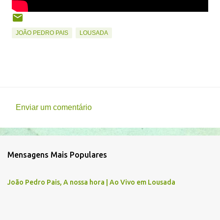
JOÃO PEDRO PAIS
LOUSADA
Enviar um comentário
C
o
m
Mensagens Mais Populares
e
n
João Pedro Pais, A nossa hora | Ao Vivo em Lousada
t
á
r