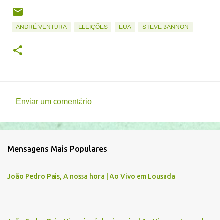
ANDRÉ VENTURA
ELEIÇÕES
EUA
STEVE BANNON
Enviar um comentário
C
o
m
Mensagens Mais Populares
e
n
João Pedro Pais, A nossa hora | Ao Vivo em Lousada
t
á
r