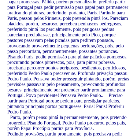
pagar promessas. Pálido, porém personalizado, preferiu partir
para Portugal para pedir permissão para papai para permanecer
praticando pinturas, preferindo, portanto, Paris. Partindo para
Paris, passou pelos Pirineus, pois pretendia pintá-los. Pareciam
plácidos, porém, pesaroso, percebeu penhascos pedregosos,
preferindo pintá-los parcialmente, pois perigosas pedras
pareciam precipitar-se, principalmente pelo Pico, porque
pastores passavam pelas picadas para pedirem pousada,
provocando provavelmente pequenas perfurações, pois, pelo
passo percorriam, permanentemente, possantes potrancas.
Pisando Paris, pediu permissão para pintar palácios pomposos,
procurando pontos pitorescos, pois, para pintar pobreza,
precisaria percorrer pontos perigosos, pestilentos, perniciosos,
preferindo Pedro Paulo precaver-se. Profunda privação passou
Pedro Paulo. Pensava poder prosseguir pintando, porém, pretas
previsões passavam pelo pensamento, provocando profundos
pesares, principalmente por pretender partir prontamente para
Portugal. Povo previdente! Pensava Pedro Paulo... - Preciso
partir para Portugal porque pedem para prestigiar patrícios,
pintando principais portos portugueses. Paris! Paris! Proferiu
Pedro Paulo.
- Parto, porém penso pintá-la permanentemente, pois pretendo
progredir. Pisando Portugal, Pedro Paulo procurou pelos pais,
porém Papai Procópio partira para Província.
Pedindo provisões, partiu prontamente, pois precisava pedir