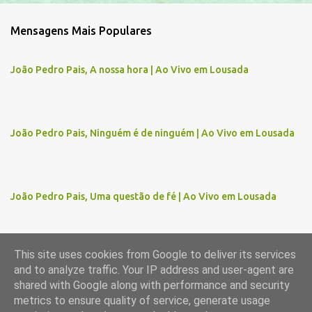
m
Mensagens Mais Populares
e
n
João Pedro Pais, A nossa hora | Ao Vivo em Lousada
t
á
r
João Pedro Pais, Ninguém é de ninguém | Ao Vivo em Lousada
i
o
s
João Pedro Pais, Uma questão de fé | Ao Vivo em Lousada
This site uses cookies from Google to deliver its services
and to analyze traffic. Your IP address and user-agent are
Com tecnologia do Blogger
shared with Google along with performance and security
metrics to ensure quality of service, generate usage
Imagens de temas por
gaffera