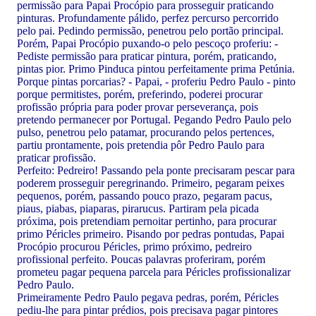
permissão para Papai Procópio para prosseguir praticando
pinturas. Profundamente pálido, perfez percurso percorrido
pelo pai. Pedindo permissão, penetrou pelo portão principal.
Porém, Papai Procópio puxando-o pelo pescoço proferiu: -
Pediste permissão para praticar pintura, porém, praticando,
pintas pior. Primo Pinduca pintou perfeitamente prima Petúnia.
Porque pintas porcarias? - Papai, - proferiu Pedro Paulo - pinto
porque permitistes, porém, preferindo, poderei procurar
profissão própria para poder provar perseverança, pois
pretendo permanecer por Portugal. Pegando Pedro Paulo pelo
pulso, penetrou pelo patamar, procurando pelos pertences,
partiu prontamente, pois pretendia pôr Pedro Paulo para
praticar profissão.
Perfeito: Pedreiro! Passando pela ponte precisaram pescar para
poderem prosseguir peregrinando. Primeiro, pegaram peixes
pequenos, porém, passando pouco prazo, pegaram pacus,
piaus, piabas, piaparas, pirarucus. Partiram pela picada
próxima, pois pretendiam pernoitar pertinho, para procurar
primo Péricles primeiro. Pisando por pedras pontudas, Papai
Procópio procurou Péricles, primo próximo, pedreiro
profissional perfeito. Poucas palavras proferiram, porém
prometeu pagar pequena parcela para Péricles profissionalizar
Pedro Paulo.
Primeiramente Pedro Paulo pegava pedras, porém, Péricles
pediu-lhe para pintar prédios, pois precisava pagar pintores