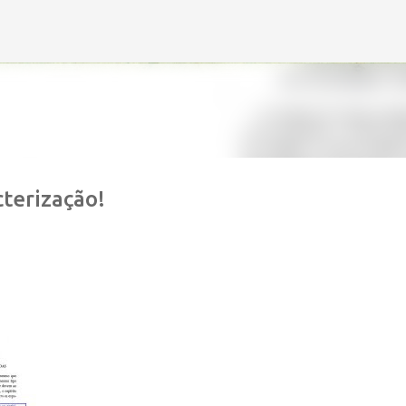
Avançar para o conteúdo principal
cterização!