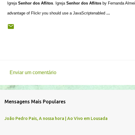
Igreja
Senhor dos Aflitos
. Igreja
Senhor dos Aflitos
by Fernanda Almeid
advantage of Flickr you should use a JavaScriptenabled
...
Enviar um comentário
C
o
m
Mensagens Mais Populares
e
n
João Pedro Pais, A nossa hora | Ao Vivo em Lousada
t
á