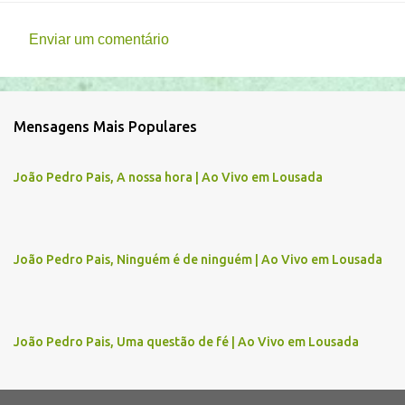
Enviar um comentário
C
o
m
Mensagens Mais Populares
e
n
João Pedro Pais, A nossa hora | Ao Vivo em Lousada
t
á
r
João Pedro Pais, Ninguém é de ninguém | Ao Vivo em Lousada
i
o
s
João Pedro Pais, Uma questão de fé | Ao Vivo em Lousada