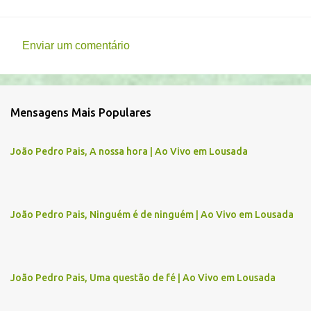
Enviar um comentário
C
o
m
Mensagens Mais Populares
e
n
João Pedro Pais, A nossa hora | Ao Vivo em Lousada
t
á
r
João Pedro Pais, Ninguém é de ninguém | Ao Vivo em Lousada
i
o
s
João Pedro Pais, Uma questão de fé | Ao Vivo em Lousada